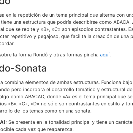
do
a en la repetición de un tema principal que alterna con u
, tiene una estructura que podría describirse como ABACA, 
pal que se repite y «B», «C» son episodios contrastantes. E
cter repetitivo y pegajoso, que facilita la creación de una
cordar.
 sobre la forma Rondó y otras formas pincha
aquí
.
do-Sonata
a combina elementos de ambas estructuras. Funciona baj
rondo pero incorpora el desarrollo temático y estructural de 
 algo como ABACAD, donde «A» es el tema principal que se 
dios «B», «C», «D» no sólo son contrastantes en estilo y ton
rrollo de los temas como en una sonata.
(A)
: Se presenta en la tonalidad principal y tiene un carácte
nocible cada vez que reaparezca.