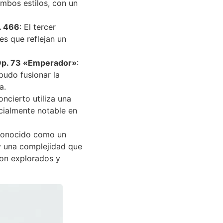
ambos estilos, con un
. 466
: El tercer
es que reflejan un
 Op. 73 «Emperador»
:
pudo fusionar la
a.
oncierto utiliza una
cialmente notable en
conocido como un
 y una complejidad que
son explorados y