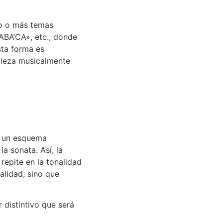
no o más temas
ABA’CA», etc., donde
sta forma es
 pieza musicalmente
o un esquema
la sonata. Así, la
repite en la tonalidad
alidad, sino que
r distintivo que será