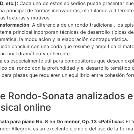
D, etc.)
: Cada uno de estos episodios puede presentar nu
ema principal de formas innovadoras, modulando a diferente
as texturas y motivos.
ansformación
: A diferencia de un rondo tradicional, los epi
 tema principal incorporan técnicas de desarrollo típicas de
mática, la modulación y la elaboración contrapuntística.
uede concluir con una coda que resume y amplifica el mater
un final dramático y coherente.
ra es especialmente útil para compositores que desean explo
co del rondo con la profundidad y el desarrollo temático d
 para piezas que requieren un equilibrio entre cohesión fo
e Rondo-Sonata analizados e
sical online
ata para piano No. 8 en Do menor, Op. 13 «Patética»
: El
ndo: Allegro», es un excelente ejemplo del uso de la form